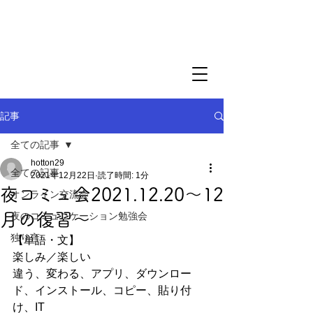
記事
全ての記事
hotton29
全ての記事
2021年12月22日
読了時間: 1分
夜コミュ会2021.12.20〜12
オンライン交流会
月の復習〜
夜のコミュニケーション勉強会
独り言
【単語・文】
楽しみ／楽しい
違う、変わる、アプリ、ダウンロー
ド、インストール、コピー、貼り付
け、IT