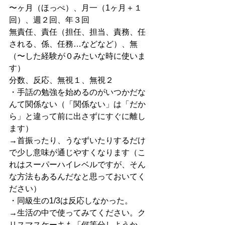
〜ヶ月（ほっぺ）、月一（1ヶ月＋１
回）、週２回、年３回
無責任、責任（担任、担当、責務、任
される、係、任務…などなど）、無
（〜した経験が０みたいな時に使いま
す）
分数、反応、無視１、無視２
・手話の勉強を始めるのがいつかだな
んて関係ない（「関係ない」は「だか
ら」と違って前に出さずにすぐに離し
ます）
→首振ったり、うなずいたりするだけ
で少し意味が通じやすくなります（こ
れはスーパーハイレベルですが、そん
な方法もあるんだなと思っておいてく
ださい）
・同級生の1/3は反応しなかった。
→生活の中で使ってみてください。ク
リスマスケーキも「何等分しようか、