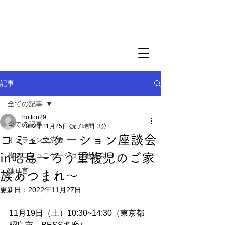
記事
全ての記事
hotton29
全ての記事
2022年11月25日
読了時間: 3分
コミュニケーション座談会
オンライン交流会
in昭島〜ろう重複児のご家
夜のコミュニケーション勉強会
独り言
族あつまれ〜
更新日：
2022年11月27日
11月19日（土）10:30~14:30（東京都